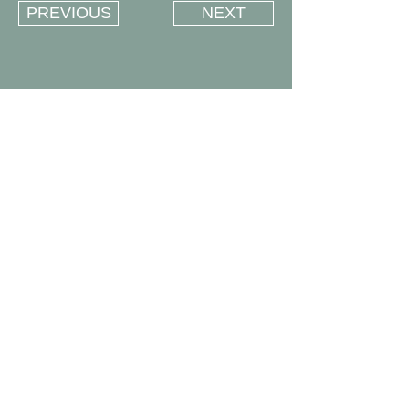
PREVIOUS
NEXT
Over ons
J Van Leugenhaege
Haasdonkse Steenweg 111
9100 Sint-Niklaas
Diensten
Contacteer ons
T:
+0477 37 48 09
E:info@jvanleugenhaege.be
WeedPLUS
Snoeiwerken
Aanplantingen
Omheiningen